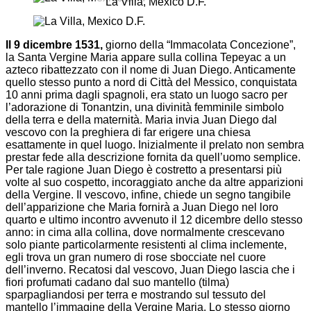
La Villa, Mexico D.F.
Il 9 dicembre 1531,
giorno della “Immacolata Concezione”,
la Santa Vergine Maria appare sulla collina Tepeyac a un
azteco ribattezzato con il nome di Juan Diego. Anticamente
quello stesso punto a nord di Città del Messico, conquistata
10 anni prima dagli spagnoli, era stato un luogo sacro per
l’adorazione di Tonantzin, una divinità femminile simbolo
della terra e della maternità. Maria invia Juan Diego dal
vescovo con la preghiera di far erigere una chiesa
esattamente in quel luogo. Inizialmente il prelato non sembra
prestar fede alla descrizione fornita da quell’uomo semplice.
Per tale ragione Juan Diego è costretto a presentarsi più
volte al suo cospetto, incoraggiato anche da altre apparizioni
della Vergine. Il vescovo, infine, chiede un segno tangibile
dell’apparizione che Maria fornirà a Juan Diego nel loro
quarto e ultimo incontro avvenuto il 12 dicembre dello stesso
anno: in cima alla collina, dove normalmente crescevano
solo piante particolarmente resistenti al clima inclemente,
egli trova un gran numero di rose sbocciate nel cuore
dell’inverno. Recatosi dal vescovo, Juan Diego lascia che i
fiori profumati cadano dal suo mantello (tilma)
sparpagliandosi per terra e mostrando sul tessuto del
mantello l’immagine della Vergine Maria. Lo stesso giorno