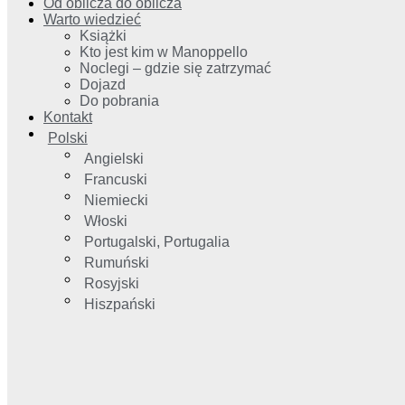
Od oblicza do oblicza
Warto wiedzieć
Książki
Kto jest kim w Manoppello
Noclegi – gdzie się zatrzymać
Dojazd
Do pobrania
Kontakt
Polski
Angielski
Francuski
Niemiecki
Włoski
Portugalski, Portugalia
Rumuński
Rosyjski
Hiszpański