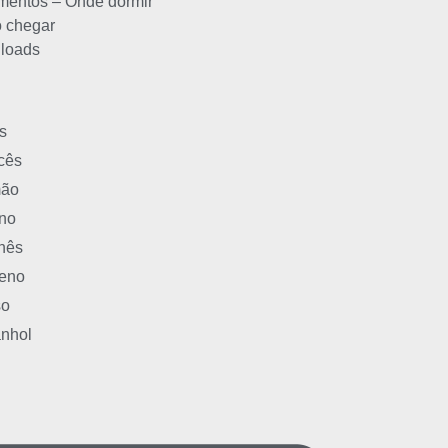
mentos – Onde dormir
 chegar
loads
s
cês
mão
ano
nês
eno
so
nhol