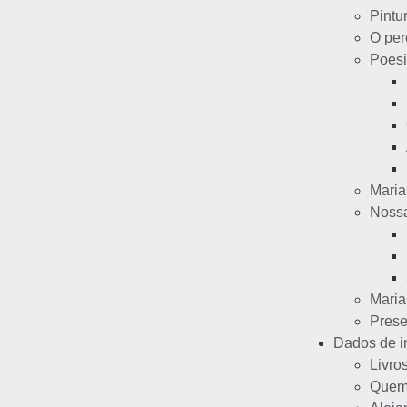
Pintu
O per
Poesi
Maria
Noss
Mari
Prese
Dados de i
Livro
Quem