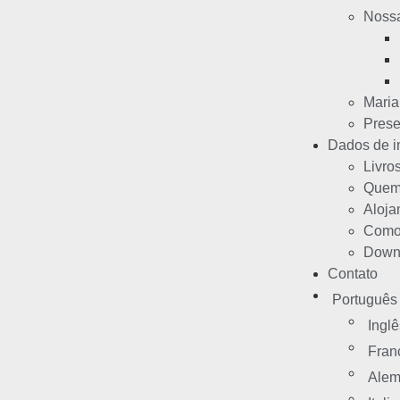
Noss
Mari
Prese
Dados de i
Livro
Quem
Aloja
Como
Down
Contato
Português
Inglê
Fran
Ale