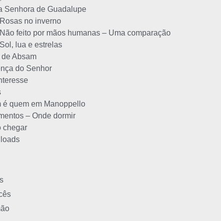
a Senhora de Guadalupe
Rosas no inverno
Não feito por mãos humanas – Uma comparação
Sol, lua e estrelas
a de Absam
nça do Senhor
nteresse
s
 é quem em Manoppello
mentos – Onde dormir
 chegar
loads
s
cês
mão