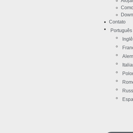
Aloja
Como
Down
Contato
Português
Inglê
Fran
Ale
Itali
Polo
Rom
Rus
Espa