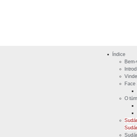
Índice
Bem-
Intro
Vinde
Face 
O túm
Sudár
Sudár
Sudár