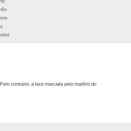
ano
nês
eno
so
nhol
Pelo contrário, a face marcada pelo martírio do