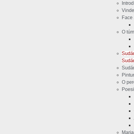
Intro
Vinde
Face 
O túm
Sudár
Sudár
Sudár
Pintu
O per
Poesi
Maria