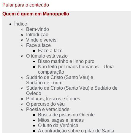
Pular para o conteúdo
Quem é quem em Manoppello
Índice
Bem-vindo
Introdução
Vinde e vereis!
Face a face
Face a face
O túmulo está vazio
Bisso marinho e linho puro
Não feito por mãos humanas – Uma
comparação
Sudário de Cristo (Santo Véu) e
Sudário de Turim
Sudário de Cristo (Santo Véu) e Sudário de
Oviedo
Pinturas, frescos e ícones
O percurso do véu
Poesia e veracidade
Busca de pistas no Oriente
Mitos, sagas e lendas
O furto da Verónica
A contradição sobre o pilar de Santa