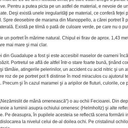
ve. Pentru a putea picta pe un astfel de material, e nevoie de u
pate. Deşi există unele iregularităţi pe material, ce conferă feţ
l. Spre deosebire de marama din Manoppello, a cărei portret îl p
erală. Există pe tilmă o pată de culoare verde, pe care nu o pu
 de un portret în mărime natural. Chipul ei firav de aprox. 1,43 m
are mai mare şi mai clar.
 din Guadalupe a fost şi este accesibil maselor de oameni încă 
ăzit. Portretul se află de altfel într-o stare foarte bună, ţinând
 tămâie, atingerile pelerinilor, un accident cu acid nitric şi un a
are roz de pe portret pot fi distinse în mod miraculos cu ajutorul
 Precum şi în cazul maramei şi a aripilor de fluturi, culorile, ce
Nezămislit de mână omenească“) o au ochii Fecioarei. Din depărtar
lexie a luminii asupra ochiului omenesc (Helmholtz) şi alte refle
. Pe deasupra, în pupilele acesteia se reflectă scena formării 
dislocarea la nivelul celui de-al doilea ochi. Pe cristalinul ochil