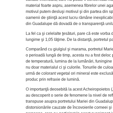
material foarte aspru, asemenea fibrelor unei aga
motivul putem desluşi motivul şi din partea din s
oamenii de ştiinţă acest lucru rămâne inexplicabi
din Guadalupe dă dovadă de o transparenţă unilat
La fel ca şi celelalte ţesături, pare că este vorba
lungime şi 1,05 lăţime. De la distanţă, portretul p
Comparând cu giulgiul şi marama, portretul Mariei
o perioadă lungă de timp, acesta nu a fost deloc p
de temperatură, lumina de la lumânări, funingine şi
nu doar materialul ci şi culorile. Tonurile de culo
urmă de colorant vegetal ori mineral este exclusă.
produc prin refraxie de lumină.
O importanţă deosebită la acest Acheiropoietos („
au descoperit o serie de fenomene la nivel de ref
transpuse asupra portretului Mariei din Guadalupe
distorsionările cauzate de încovoierile corneei şi 