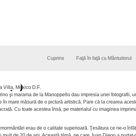
Cuprins
Faţă în faţă cu Mântuitorul
 Villa, Mexico D.F.
 Torino şi marama de la Manoppello dau impresia unei fotografii,
în mare măsură de o pictură artistică. Pare că la crearea acestei
ucrată. Cu toate acestea însă, pe materialul cu imaginea imprim
înmormântări erau de o calitate superioară. Ţesătura ce ne-o în
ai mult de 20 de ani. Această tilmă, pe care Juan Diego a purtat