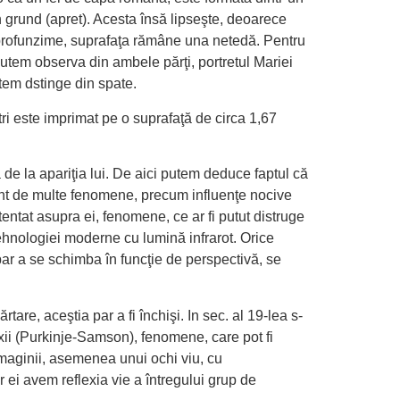
n grund (apret). Acesta însă lipseşte, deoarece
ei profunzime, suprafaţa rămâne una netedă. Pentru
utem observa din ambele părţi, portretul Mariei
tem dstinge din spate.
etri este imprimat pe o suprafaţă de circa 1,67
de la apariţia lui. De aici putem deduce faptul că
 cont de multe fenomene, precum influenţe nocive
tentat asupra ei, fenomene, ce ar fi putut distruge
 tehnologiei moderne cu lumină infrarot. Orice
 par a se schimba în funcţie de perspectivă, se
e, aceştia par a fi închişi. In sec. al 19-lea s-
xii (Purkinje-Samson), fenomene, care pot fi
imaginii, asemenea unui ochi viu, cu
or ei avem reflexia vie a întregului grup de