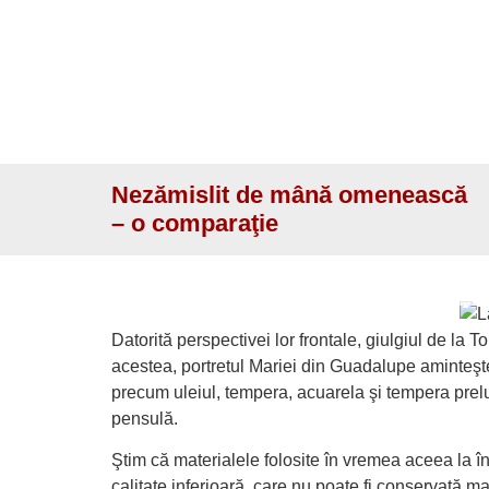
Nezămislit de mână omenească
– o comparaţie
La
Datorită perspectivei lor frontale, giulgiul de la
acestea, portretul Mariei din Guadalupe aminteşte 
precum uleiul, tempera, acuarela şi tempera prel
pensulă.
Ştim că materialele folosite în vremea aceea la 
calitate inferioară, care nu poate fi conservată m