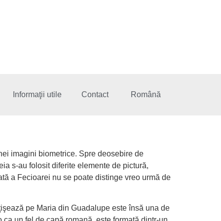
Informaţii utile
Contact
Română
La Villa, Mexico 
 unei imagini biometrice. Spre deosebire de
a s-au folosit diferite elemente de pictură,
ată a Fecioarei nu se poate distinge vreo urmă de
făţişează pe Maria din Guadalupe este însă una de
-o ca un fel de capă romană, este formată dintr-un