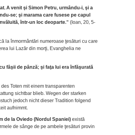
rat. A venit şi Simon Petru, urmându-i, şi a
hnindu-se; şi marama care fusese pe capul
învăluită, într-un loc deoparte.“
(Ioan, 20, 5-
scă la înmormântări numeroase ţesături cu care
erea lui Lazăr din morţi, Evanghelia ne
 cu fâşii de pânză; şi faţa lui era înfăşurată
 des Toten mit einem transparenten
attung sichtbar blieb. Wegen der starken
tuch jedoch nicht dieser Tradition folgend
eit aufnimmt.
um de la Oviedo (Nordul Spaniei)
există
 urmele de sânge de pe ambele ţesături provin