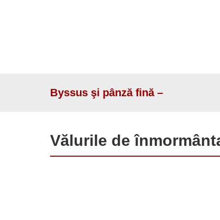
Byssus şi pânză fină –
Vălurile de înmormântar