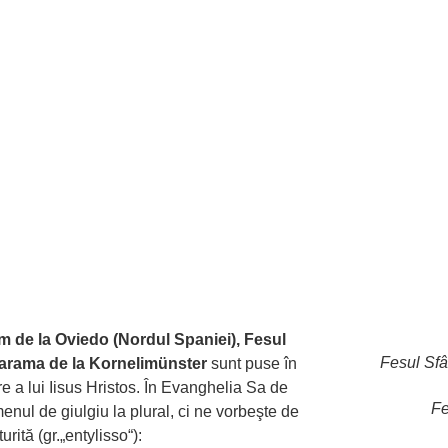
 de la Oviedo (Nordul Spaniei), Fesul
Fesul Sfâ
 marama de la Kornelimünster
sunt puse în
 a lui Iisus Hristos. În Evanghelia Sa de
Fe
enul de giulgiu la plural, ci ne vorbeşte de
ită (gr.„entylisso“):