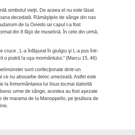
intă simbolul vieţii. De aceea el nu este lăsat
ersoana decedată. Rămăşiţele de sânge din nas
Sudarium de la Oviedo iar capul I-a fost
ormat din 8 fâşii de muselină. În cele din urmă,
cruce , L-a înfăşurat în giulgiu şi L-a pus într-
it o piatră la uşa mormântului.“ (Marcu 15, 46)
elimünster sunt confecţionate dintr-un
al ce nu absoarbe deloc umezeală. Astfel este
site la înmormântarea lui Iisus tocmai datorită
regăsesc urme de sânge, acestea au fost aşezate
re de marama de la Manoppello, pe ţesătura de
ine.