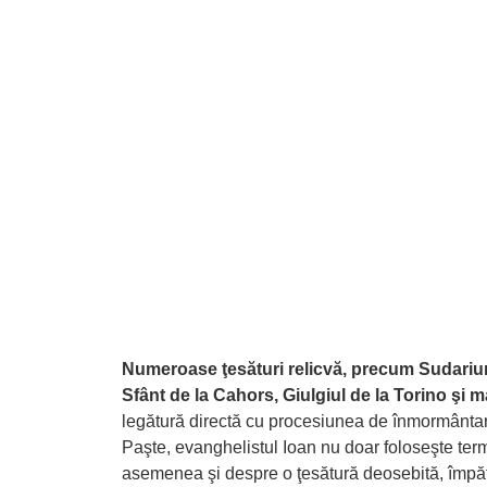
Numeroase ţesături relicvă, precum Sudarium
Sfânt de la Cahors, Giulgiul de la Torino şi
legătură directă cu procesiunea de înmormântare
Paşte, evanghelistul Ioan nu doar foloseşte term
asemenea şi despre o ţesătură deosebită, împătur