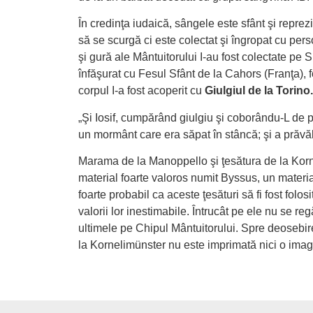
În credinţa iudaică, sângele este sfânt şi reprez
să se scurgă ci este colectat şi îngropat cu p
şi gură ale Mântuitorului I-au fost colectate pe 
înfăşurat cu Fesul Sfânt de la Cahors (Franţa), f
corpul I-a fost acoperit cu
Giulgiul de la Torino.
„Şi Iosif, cumpărând giulgiu şi coborându-L de pe 
un mormânt care era săpat în stâncă; şi a prăvăl
Marama de la Manoppello şi ţesătura de la Korn
material foarte valoros numit Byssus, un materi
foarte probabil ca aceste ţesături să fi fost folo
valorii lor inestimabile. Întrucât pe ele nu se 
ultimele pe Chipul Mântuitorului. Spre deosebi
la Kornelimünster nu este imprimată nici o imag