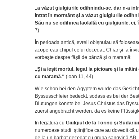
„a văzut giulgiurile odihnindu-se, dar n-a int
intrat în mormânt şi a văzut giulgiurile odi
Său nu se odihnea laolaltă cu giulgiurile, ci, 
7)
În perioada antică, evreii obişnuiau să folosea
acopereau chipul celui decedat. Chiar şi la învi
vorbeşte despre fâşii de pânză şi o maramă:
„Şi a ieşit mortul, legat la picioare şi la mâini
cu maramă.“
(Ioan 11, 44)
Wie schon bei den Ägyptern wurde das Gesicht
Byssusschleier bedeckt, sodass es bei der Best
Blutungen konnte bei Jesus Christus das Byssus
zuerst angebracht werden, da es keine Flüssigk
În legătură cu
Giulgiul de la Torino şi Sudari
numeroase studii ştiinţifice care au dovedit că
de la un barbat decedat cu grupa sangvină AB.