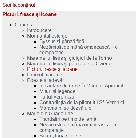
Sari la conținut
Picturi, fresce şi icoane
Cuprins
Introducere
Mormântul este gol
Byssus şi pânză fină
Nezămislit de mână omenească – o
comparaţie
Marama lui Iisus şi giulgiul de la Torino
Marama lui Iisus şi pânza de la Oviedo
Picturi, fresce şi icoane
Drumul maramei
Poezie şi adevăr
În căutare de urme în Orientul Apropiat
Mituri şi legende
Furtul Veronicăi
Contradicţia de la pilonului Sf. Veronici
Marama ni se dezvăluie
Maria din Guadalupe
Trandafiri pe timp de iarnă
Nezămislit de mână omenească – o
comparaţie
Soare, lună şi stele