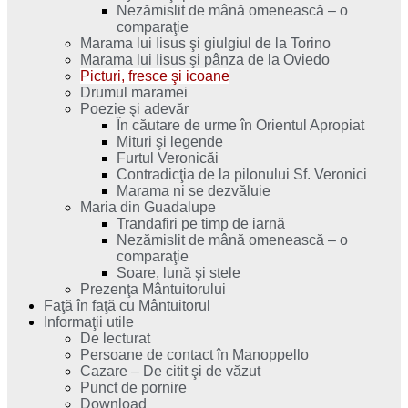
Nezămislit de mână omenească – o
comparaţie
Marama lui Iisus şi giulgiul de la Torino
Marama lui Iisus şi pânza de la Oviedo
Picturi, fresce şi icoane
Drumul maramei
Poezie şi adevăr
În căutare de urme în Orientul Apropiat
Mituri şi legende
Furtul Veronicăi
Contradicţia de la pilonului Sf. Veronici
Marama ni se dezvăluie
Maria din Guadalupe
Trandafiri pe timp de iarnă
Nezămislit de mână omenească – o
comparaţie
Soare, lună şi stele
Prezenţa Mântuitorului
Faţă în faţă cu Mântuitorul
Informaţii utile
De lecturat
Persoane de contact în Manoppello
Cazare – De citit şi de văzut
Punct de pornire
Download