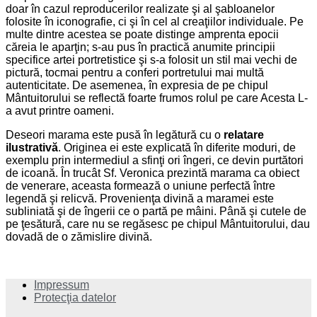
doar în cazul reproducerilor realizate şi al şabloanelor
folosite în iconografie, ci şi în cel al creaţiilor individuale. Pe
multe dintre acestea se poate distinge amprenta epocii
căreia le aparţin; s-au pus în practică anumite principii
specifice artei portretistice şi s-a folosit un stil mai vechi de
pictură, tocmai pentru a conferi portretului mai multă
autenticitate. De asemenea, în expresia de pe chipul
Mântuitorului se reflectă foarte frumos rolul pe care Acesta L-
a avut printre oameni.
Deseori marama este pusă în legătură cu o
relatare
ilustrativă
. Originea ei este explicată în diferite moduri, de
exemplu prin intermediul a sfinţi ori îngeri, ce devin purtători
de icoană. În trucât Sf. Veronica prezintă marama ca obiect
de venerare, aceasta formează o uniune perfectă între
legendă şi relicvă. Provenienţa divină a maramei este
subliniată şi de îngerii ce o partă pe mâini. Până şi cutele de
pe ţesătură, care nu se regăsesc pe chipul Mântuitorului, dau
dovadă de o zămislire divină.
Impressum
Protecţia datelor