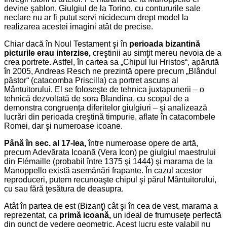
devine şablon. Giulgiul de la Torino, cu contururile sale
neclare nu ar fi putut servi nicidecum drept model la
realizarea acestei imagini atât de precise.
Chiar dacă în Noul Testament şi în
perioada bizantină
picturile erau interzise,
creştinii au simţit mereu nevoia de a
crea portrete. Astfel, în cartea sa „Chipul lui Hristos“, apărută
în 2005, Andreas Resch ne prezintă opere precum „Blândul
păstor“ (catacomba Priscilla) ca portret ascuns al
Mântuitorului. El se foloseşte de tehnica juxtapunerii – o
tehnică dezvoltată de sora Blandina, cu scopul de a
demonstra congruenţa diferitelor giulgiuri – şi analizează
lucrări din perioada creştină timpurie, aflate în catacombele
Romei, dar şi numeroase icoane.
Până în sec. al 17-lea,
între numeroase opere de artă,
precum Adevărata Icoană (Vera Icon) pe giulgiul maestrului
din Flémaille (probabil între 1375 şi 1444) şi marama de la
Manoppello există asemănări frapante. În cazul acestor
reproduceri, putem recunoaşte chipul şi părul Mântuitorului,
cu sau fără ţesătura de deasupra.
Atât în partea de est (Bizanţ) cât şi în cea de vest, marama a
reprezentat, ca
primă icoană,
un ideal de frumuseţe perfectă
din punct de vedere geometric. Acest lucru este valabil nu