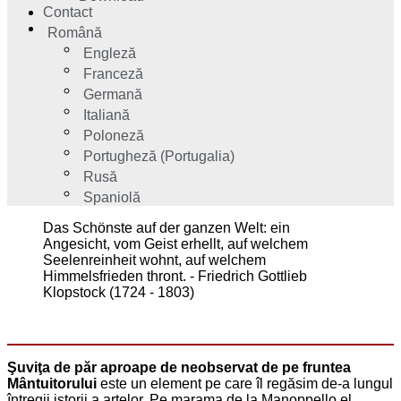
Contact
Română
Engleză
Franceză
Germană
Italiană
Poloneză
Portugheză (Portugalia)
Rusă
Spaniolă
Das Schönste auf der ganzen Welt: ein
Angesicht, vom Geist erhellt, auf welchem
Seelenreinheit wohnt, auf welchem
Himmelsfrieden thront. - Friedrich Gottlieb
Klopstock (1724 - 1803)
Şuviţa de păr aproape de neobservat de pe fruntea
Mântuitorului
este un element pe care îl regăsim de-a lungul
întregii istorii a artelor. Pe marama de la Manoppello el