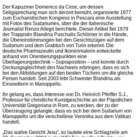
Der Kapuziner Domenico da Cese, um dessen
Seligsprechung man sich derzeit bemüht, organisierte 1977
zum Eucharistischen Kongress in Pescara eine Ausstellung
mit Fotos des Sudariumes, über die der italienische
Journalist Renzo Allegri berichtete. Dieser Artikel fiel 1979
der Trappistin Blandina Paschalis Schlömer in die Hände,
die Übereinstimmungen bei den Gesichtszügen auf dem
Sudarium und dem Grabtuch von Turin erkennt. Die
deutsche Pharmazeutin und Ikonenmalerin entwickelte
anhand von Orientierungspunkten eine
Überlagerungstechnik – Sopraposition – und konnte durch
Deckungsgleichheit den Nachweis erbringen, dass es sich
bei den Abbildungen auf den beiden Tüchern um die gleiche
Person handelt. Seit 2003 lebt Schwester Blandina als
Einsiedlerin in Manoppello.
Ihr gelang es, dass Interesse von Dr. Heinrich Pfeiffer S.J.,
Professor für christliche Kunstgeschichte an der Päpstlichen
Universität Gregoriana in Rom, zu wecken, der zu der
Überzeugung gelangte, dass es sich bei dem Sudarium von
Manoppello um die verschollene Veronika aus dem Vatikan
handelt.
„Das wahre Gesicht Jesu“, so lautete eine Schlagzeile am