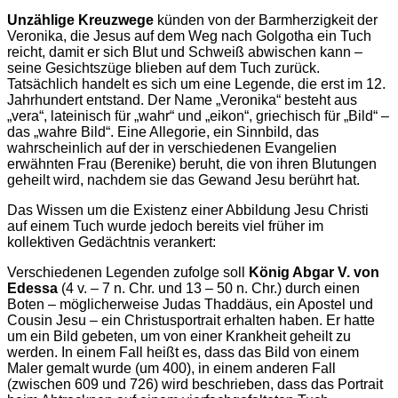
Unzählige Kreuzwege
künden von der Barmherzigkeit der
Veronika, die Jesus auf dem Weg nach Golgotha ein Tuch
reicht, damit er sich Blut und Schweiß abwischen kann –
seine Gesichtszüge blieben auf dem Tuch zurück.
Tatsächlich handelt es sich um eine Legende, die erst im 12.
Jahrhundert entstand. Der Name „Veronika“ besteht aus
„vera“, lateinisch für „wahr“ und „eikon“, griechisch für „Bild“ –
das „wahre Bild“. Eine Allegorie, ein Sinnbild, das
wahrscheinlich auf der in verschiedenen Evangelien
erwähnten Frau (Berenike) beruht, die von ihren Blutungen
geheilt wird, nachdem sie das Gewand Jesu berührt hat.
Das Wissen um die Existenz einer Abbildung Jesu Christi
auf einem Tuch wurde jedoch bereits viel früher im
kollektiven Gedächtnis verankert:
Verschiedenen Legenden zufolge soll
König Abgar V. von
Edessa
(4 v. – 7 n. Chr. und 13 – 50 n. Chr.) durch einen
Boten – möglicherweise Judas Thaddäus, ein Apostel und
Cousin Jesu – ein Christusportrait erhalten haben. Er hatte
um ein Bild gebeten, um von einer Krankheit geheilt zu
werden. In einem Fall heißt es, dass das Bild von einem
Maler gemalt wurde (um 400), in einem anderen Fall
(zwischen 609 und 726) wird beschrieben, dass das Portrait