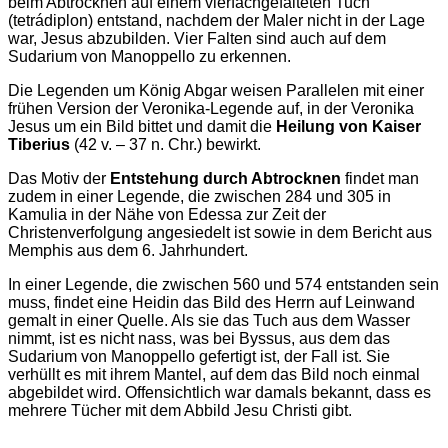
beim Abtrocknen auf einem vierfachgefalteten Tuch
(tetrádiplon) entstand, nachdem der Maler nicht in der Lage
war, Jesus abzubilden. Vier Falten sind auch auf dem
Sudarium von Manoppello zu erkennen.
Die Legenden um König Abgar weisen Parallelen mit einer
frühen Version der Veronika-Legende auf, in der Veronika
Jesus um ein Bild bittet und damit die
Heilung von Kaiser
Tiberius
(42 v. – 37 n. Chr.) bewirkt.
Das Motiv der
Entstehung durch Abtrocknen
findet man
zudem in einer Legende, die zwischen 284 und 305 in
Kamulia in der Nähe von Edessa zur Zeit der
Christenverfolgung angesiedelt ist sowie in dem Bericht aus
Memphis aus dem 6. Jahrhundert.
In einer Legende, die zwischen 560 und 574 entstanden sein
muss, findet eine Heidin das Bild des Herrn auf Leinwand
gemalt in einer Quelle. Als sie das Tuch aus dem Wasser
nimmt, ist es nicht nass, was bei Byssus, aus dem das
Sudarium von Manoppello gefertigt ist, der Fall ist. Sie
verhüllt es mit ihrem Mantel, auf dem das Bild noch einmal
abgebildet wird. Offensichtlich war damals bekannt, dass es
mehrere Tücher mit dem Abbild Jesu Christi gibt.