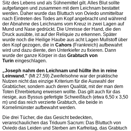
Sitz des Lebens und als Sühnemittel gilt. Alles Blut sollte
aufgefangen und zusammen mit dem Leichnam bestattet
werden. Daher wurde das Bluttuch von Oviedo unmittelbar
nach Eintreten des Todes am Kopf angebracht und während
der Abnahme des Leichnams vom Kreuz in zwei Lagen auf
Mund und Nase gedrückt. Die Umrisse der Hand, die den
Druck ausübte, ist auf der Reliquie zu erkennen. Später
wurde noch die Heilige Haube aus acht Lagen Mullstoff über
den Kopf gezogen, die in
Cahors
(Frankreich) aufbewahrt
wird und dazu diente, den Unterkiefer zu fixieren. Dann
wurde der ganze Körper in das
Grabtuch von
Turin
eingeschlagen.
„Joseph nahm den Leichnam und hüllte ihn in reine
Leinwand.“
(Mt 27,59) Zweifelsohne war der praktische
Nutzen nicht das einzige Kriterium für die Auswahl der
Grabtücher, sondern auch deren Qualität, mit der man dem
Toten Ehrerbietung erweisen wollte. Das gilt auch für das
riesige, aus Byssus gefertigte Schweißtuch (etwa 6,50 x 3,50
m) und das reich verzierte Grabtuch, die beide in
Kornelimünster aufbewahrt werden.
Die drei Tücher, die das Gesicht bedeckten,
veranschaulichen das Triduum Sacrum: Das Bluttuch von
Oviedo das Leiden und Sterben am Karfreitag, das Grabtuch